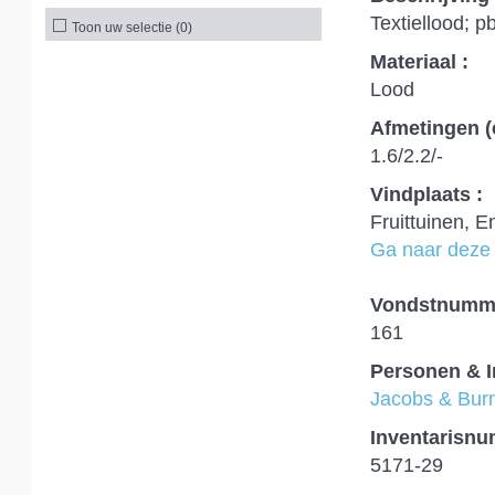
Textiellood; p
Toon uw selectie
(0)
Materiaal :
Lood
Afmetingen (
1.6/2.2/-
Vindplaats :
Fruittuinen, 
Ga naar deze 
Vondstnumme
161
Personen & I
Jacobs & Burn
Inventarisnu
5171-29